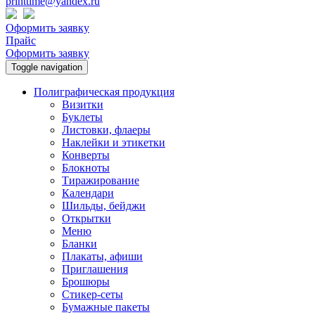
printtime@yandex.ru
Оформить заявку
Прайс
Оформить заявку
Toggle navigation
Полиграфическая продукция
Визитки
Буклеты
Листовки, флаеры
Наклейки и этикетки
Конверты
Блокноты
Тиражирование
Календари
Шильды, бейджи
Открытки
Меню
Бланки
Плакаты, афиши
Приглашения
Брошюры
Стикер-сеты
Бумажные пакеты