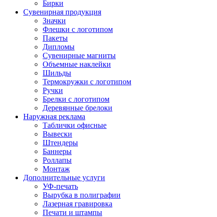
Бирки
Сувенирная продукция
Значки
Флешки с логотипом
Пакеты
Дипломы
Сувенирные магниты
Объемные наклейки
Шильды
Термокружки с логотипом
Ручки
Брелки с логотипом
Деревянные брелоки
Наружная реклама
Таблички офисные
Вывески
Штендеры
Баннеры
Роллапы
Монтаж
Дополнительные услуги
УФ-печать
Вырубка в полиграфии
Лазерная гравировка
Печати и штампы