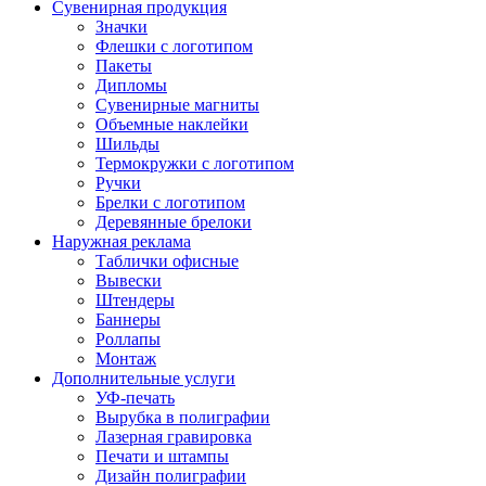
Сувенирная продукция
Значки
Флешки с логотипом
Пакеты
Дипломы
Сувенирные магниты
Объемные наклейки
Шильды
Термокружки с логотипом
Ручки
Брелки с логотипом
Деревянные брелоки
Наружная реклама
Таблички офисные
Вывески
Штендеры
Баннеры
Роллапы
Монтаж
Дополнительные услуги
УФ-печать
Вырубка в полиграфии
Лазерная гравировка
Печати и штампы
Дизайн полиграфии