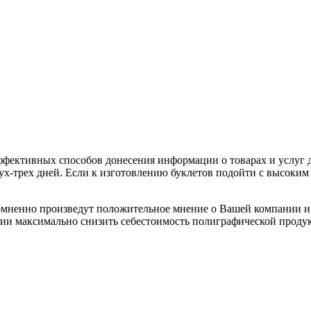
ффективных способов донесения информации о товарах и услуг д
ух-трех дней. Если к изготовлению буклетов подойти с высоки
омненно произведут положительное мнение о Вашей компании и
ии максимально снизить себестоимость полиграфической продук