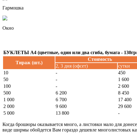
Гармошка
Окно
БУКЛЕТЫ А4 (цветные, один или два сгиба, бумага - 130гр
Стоимость
Тираж (шт.)
2, 3 дня (офсет)
сутки
10
-
450
50
-
1 600
100
-
2 600
500
6 200
8 450
1 000
6 700
17 400
2 000
9 600
29 600
5 000
13 800
-
Когда брошюры оказывается много, а листовки мало для доне
виде ширмы обойдется Вам гораздо дешевле многолистовых кат