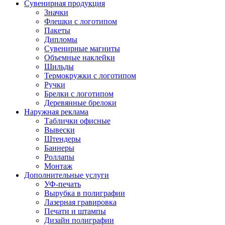
Сувенирная продукция
Значки
Флешки с логотипом
Пакеты
Дипломы
Сувенирные магниты
Объемные наклейки
Шильды
Термокружки с логотипом
Ручки
Брелки с логотипом
Деревянные брелоки
Наружная реклама
Таблички офисные
Вывески
Штендеры
Баннеры
Роллапы
Монтаж
Дополнительные услуги
УФ-печать
Вырубка в полиграфии
Лазерная гравировка
Печати и штампы
Дизайн полиграфии