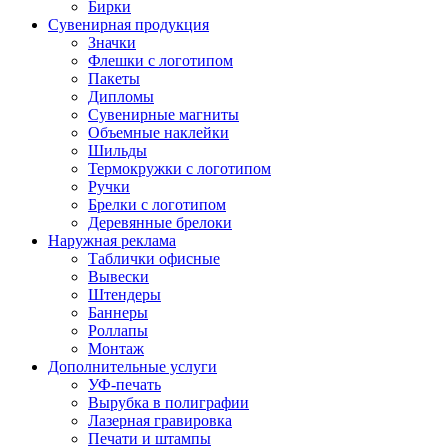
Бирки
Сувенирная продукция
Значки
Флешки с логотипом
Пакеты
Дипломы
Сувенирные магниты
Объемные наклейки
Шильды
Термокружки с логотипом
Ручки
Брелки с логотипом
Деревянные брелоки
Наружная реклама
Таблички офисные
Вывески
Штендеры
Баннеры
Роллапы
Монтаж
Дополнительные услуги
УФ-печать
Вырубка в полиграфии
Лазерная гравировка
Печати и штампы