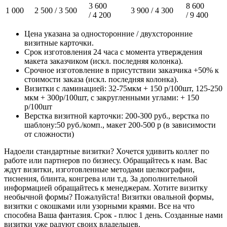
3 600
8 600
1 000
2 500 / 3 500
3 900 / 4 300
/ 4 200
/ 9 400
Цена указана за односторонние / двухсторонние
визитные карточки.
Срок изготовления 24 часа с момента утверждения
макета заказчиком (искл. последняя колонка).
Срочное изготовление в присутствии заказчика +50% к
стоимости заказа (искл. последняя колонка).
Визитки с ламинацией: 32-75мкм + 150 р/100шт, 125-250
мкм + 300р/100шт, с закругленными углами: + 150
р/100шт
Верстка визитной карточки: 200-300 руб., верстка по
шаблону:50 руб./комп., макет 200-500 р (в зависимости
от сложности)
Надоели стандартные визитки? Хочется удивить коллег по
работе или партнеров по бизнесу. Обращайтесь к нам. Вас
ждут визитки, изготовленные методами шелкографии,
тиснения, блинта, конгрева или т.д. За дополнительной
информацией обращайтесь к менеджерам. Хотите визитку
необычной формы? Пожалуйста! Визитки овальной формы,
визитки с окошками или узорными краями. Все на что
способна Ваша фантазия. Срок - плюс 1 день. Созданные нами
визитки уже радуют своих владельцев.