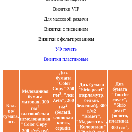
Визитки VIP
Для массовой раздачи
Визитки с тиснением
Визитки с фольгированием
УФ печать
Визитки пластиковые
Диз.
бумаги
"Color
Диз.
Диз. бумаги
Copy" 350
бумага
"Sirio pearl"
Мелованная
2
“Touche
(перламутр,
г/м
, "лен
бумага
cover”,
белый,
Zeta", 260
матовая, 300
"Sirio
Кол-
бежевый), 300
2
г/м
2
г/м
pearl"
во/
г/м2
(белый,
высокобелая
(золото,
бумага,
"Комет",
слоновая
немелованная
платина),
шт.
"Маджестик",
кость,
"Color Copy"
2
"Колорплан"
300 г/м
,
серый),
2
300 г/м
, руб