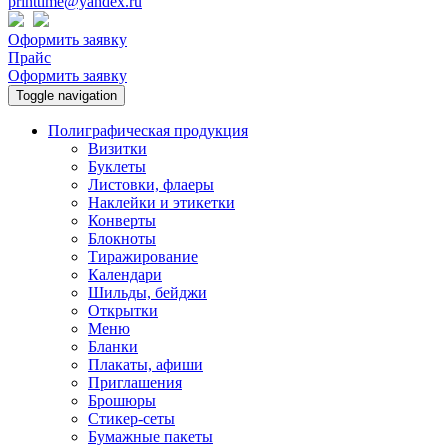
printtime@yandex.ru
Оформить заявку
Прайс
Оформить заявку
Toggle navigation
Полиграфическая продукция
Визитки
Буклеты
Листовки, флаеры
Наклейки и этикетки
Конверты
Блокноты
Тиражирование
Календари
Шильды, бейджи
Открытки
Меню
Бланки
Плакаты, афиши
Приглашения
Брошюры
Стикер-сеты
Бумажные пакеты