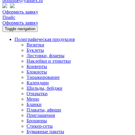
printtime@yandex.ru
Оформить заявку
Прайс
Оформить заявку
Toggle navigation
Полиграфическая продукция
Визитки
Буклеты
Листовки, флаеры
Наклейки и этикетки
Конверты
Блокноты
Тиражирование
Календари
Шильды, бейджи
Открытки
Меню
Бланки
Плакаты, афиши
Приглашения
Брошюры
Стикер-сеты
Бумажные пакеты