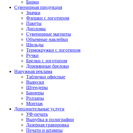
Бирки
Сувенирная продукция
Значки
Флешки с логотипом
Пакеты
Дипломы
Сувенирные магниты
Объемные наклейки
Шильды
Термокружки с логотипом
Ручки
Брелки с логотипом
Деревянные брелоки
Наружная реклама
Таблички офисные
Вывески
Штендеры
Баннеры
Роллапы
Монтаж
Дополнительные услуги
УФ-печать
Вырубка в полиграфии
Лазерная гравировка
Печати и штампы